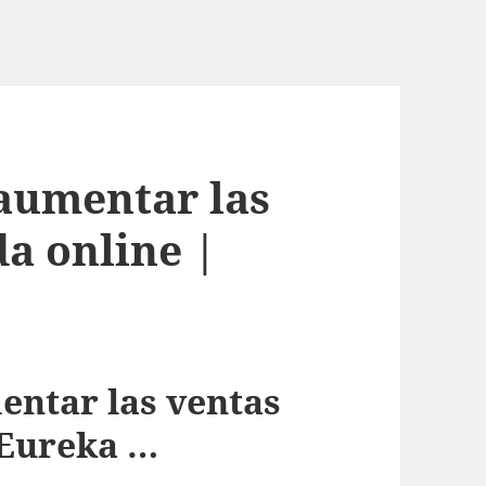
 aumentar las
da online |
entar las ventas
 Eureka …