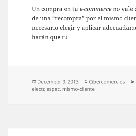
Un compra en tu
e-commerce
no vale 
de una “recompra” por el mismo client
necesario elegir y aplicar adecuadam
harán que tu
Posted
December 9, 2013
Author
Cibercomercios
electr
on
,
espec
,
mismo-cliente