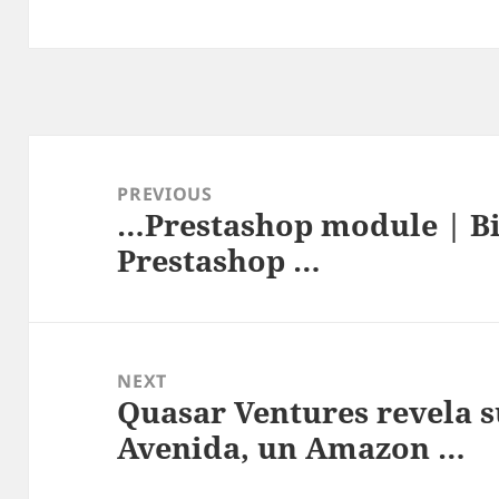
Post
navigation
PREVIOUS
…Prestashop module | Bi
Previous
Prestashop …
post:
NEXT
Quasar Ventures revela s
Next
Avenida, un Amazon …
post: