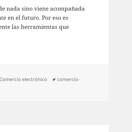
de nada sino viene acompañada
e en el futuro. Por eso es
ente las herramientas que
Categories
Comercio electrónico
Tags
comercio-