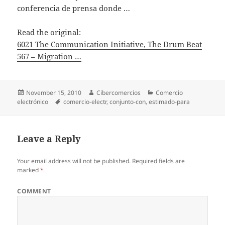
conferencia de prensa donde …
Read the original:
6021 The Communication Initiative, The Drum Beat
567 – Migration …
Posted
November 15, 2010
Author
Cibercomercios
Categories
Comercio
electrónico
on
Tags
comercio-electr
,
conjunto-con
,
estimado-para
Leave a Reply
Your email address will not be published.
Required fields are
marked
*
COMMENT