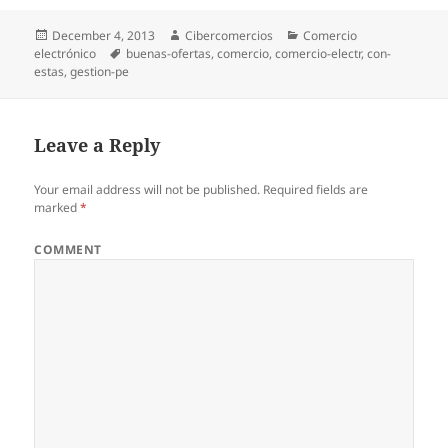
Posted
December 4, 2013
Author
Cibercomercios
Categories
Comercio
electrónico
on
Tags
buenas-ofertas
,
comercio
,
comercio-electr
,
con-
estas
,
gestion-pe
Leave a Reply
Your email address will not be published.
Required fields are
marked
*
COMMENT