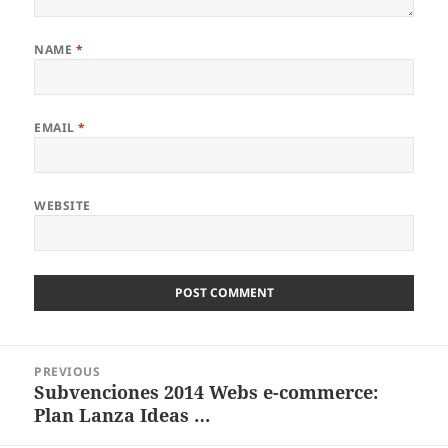
NAME
*
EMAIL
*
WEBSITE
Post
PREVIOUS
navigation
Subvenciones 2014 Webs e-commerce:
Previous
Plan Lanza Ideas …
post: