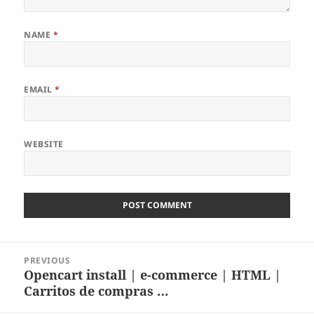
NAME
*
EMAIL
*
WEBSITE
Post
PREVIOUS
navigation
Opencart install | e-commerce | HTML |
Previous
Carritos de compras …
post: