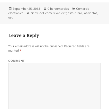
Posted
September 25, 2013
Author
Cibercomercios
Categories
Comercio
electrónico
on
Tags
cierre-del
,
comercio-electr
,
este-rubro
,
las-ventas
,
usd
Leave a Reply
Your email address will not be published.
Required fields are
marked
*
COMMENT