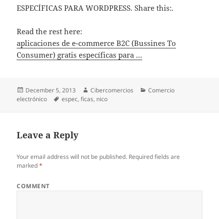
ESPECÍFICAS PARA WORDPRESS. Share this:.
Read the rest here:
aplicaciones de e-commerce B2C (Bussines To
Consumer) gratis específicas para …
Posted
December 5, 2013
Author
Cibercomercios
Categories
Comercio
electrónico
on
Tags
espec
,
ficas
,
nico
Leave a Reply
Your email address will not be published.
Required fields are
marked
*
COMMENT