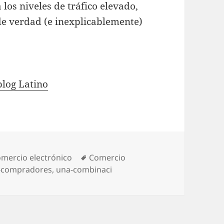
los niveles de tráfico elevado,
e verdad (e inexplicablemente)
blog Latino
tegories
mercio electrónico
Tags
Comercio
s-compradores
,
una-combinaci