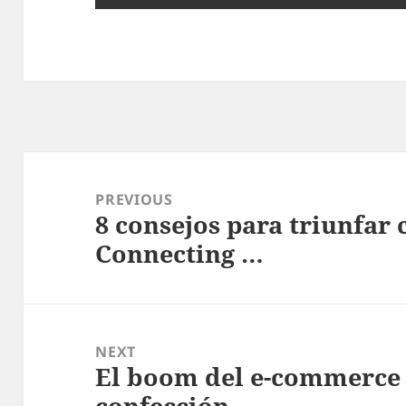
Post
navigation
PREVIOUS
8 consejos para triunfar
Previous
Connecting …
post:
NEXT
El boom del e-commerce e
Next
confección …
post: