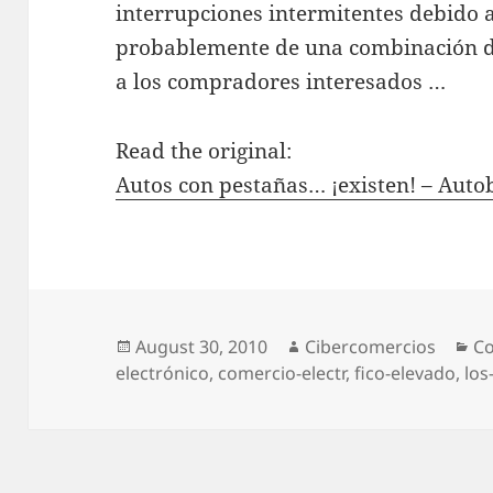
interrupciones intermitentes debido a 
probablemente de una combinación d
a los compradores interesados …
Read the original:
Autos con pestañas… ¡existen! – Auto
Posted
August 30, 2010
Author
Cibercomercios
Ca
Co
electrónico
on
,
comercio-electr
,
fico-elevado
,
lo