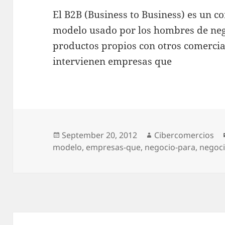
El B2B (Business to Business) es un 
modelo usado por los hombres de neg
productos propios con otros comercian
intervienen empresas que
Posted
September 20, 2012
Author
Cibercomercios
modelo
on
,
empresas-que
,
negocio-para
,
negoci