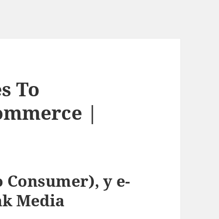
es To
commerce |
o Consumer), y e-
ak Media