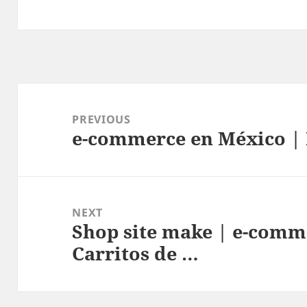
Post
navigation
PREVIOUS
e-commerce en México | 
Previous
post:
NEXT
Shop site make | e-comm
Next
Carritos de …
post: