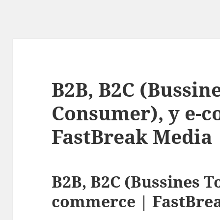
B2B, B2C (Bussin
Consumer), y e-
FastBreak Media
B2B, B2C (Bussines T
commerce | FastBre