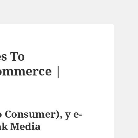
es To
commerce |
o Consumer), y e-
ak Media