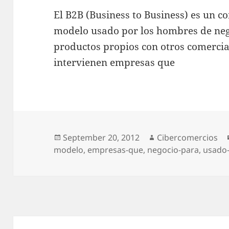
El B2B (Business to Business) es un 
modelo usado por los hombres de neg
productos propios con otros comercian
intervienen empresas que
Posted
September 20, 2012
Author
Cibercomercios
modelo
on
,
empresas-que
,
negocio-para
,
usado