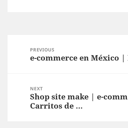
Post
navigation
PREVIOUS
e-commerce en México | 
Previous
post:
NEXT
Shop site make | e-comm
Next
Carritos de …
post: