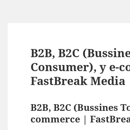
B2B, B2C (Bussin
Consumer), y e-
FastBreak Media
B2B, B2C (Bussines T
commerce | FastBre