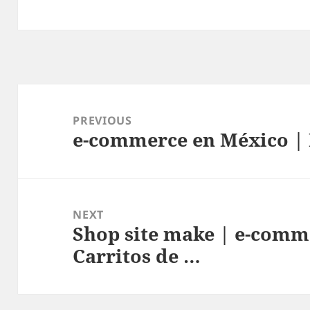
Post
navigation
PREVIOUS
e-commerce en México | 
Previous
post:
NEXT
Shop site make | e-comm
Next
Carritos de …
post: