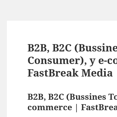
B2B, B2C (Bussin
Consumer), y e-
FastBreak Media
B2B, B2C (Bussines T
commerce | FastBre