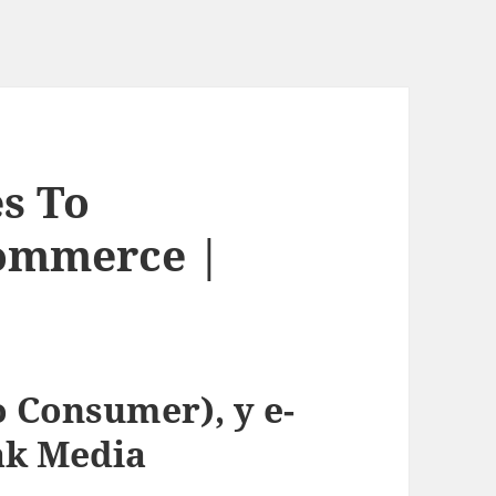
es To
commerce |
o Consumer), y e-
ak Media