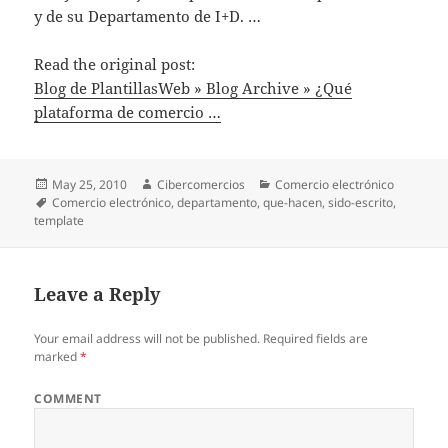
y de su Departamento de I+D. …
Read the original post:
Blog de PlantillasWeb » Blog Archive » ¿Qué
plataforma de comercio …
Posted
May 25, 2010
Author
Cibercomercios
Categories
Comercio electrónico
on
Tags
Comercio electrónico
,
departamento
,
que-hacen
,
sido-escrito
,
template
Leave a Reply
Your email address will not be published.
Required fields are
marked
*
COMMENT