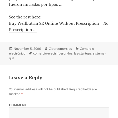
fueron iniciadas por tipos …
See the rest here:
Buy Wellbutrin SR Online Without Prescription – No
Prescription …
Posted
November 5, 2006
Author
Cibercomercios
Categories
Comercio
electrónico
on
Tags
comercio-electr
,
fueron-los
,
las-startups
,
sistema-
que
Leave a Reply
Your email address will not be published.
Required fields are
marked
*
COMMENT