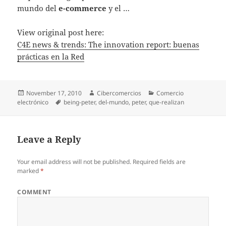
mundo del
e-commerce
y el …
View original post here:
C4E news & trends: The innovation report: buenas
prácticas en la Red
Posted
November 17, 2010
Author
Cibercomercios
Categories
Comercio
electrónico
on
Tags
being-peter
,
del-mundo
,
peter
,
que-realizan
Leave a Reply
Your email address will not be published.
Required fields are
marked
*
COMMENT