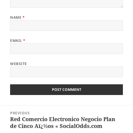
NAME
*
EMAIL
*
WEBSITE
Post
PREVIOUS
navigation
Red Comercio Electronico Negocio Plan
Previous
de Cinco Aï¿½os « SocialOdds.com
post: