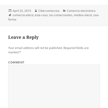
Posted
April 25, 2010
Author
Cibercomercios
Categories
Comercio electrónico
on
Tags
comercio-electr
,
este-caso
,
los-comerciantes
,
medios-electr
,
una-
forma
Leave a Reply
Your email address will not be published.
Required fields are
marked
*
COMMENT