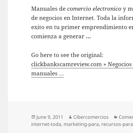
Manuales de
comercio electronico
y m
de negocios en Internet. Toda la info
exito en tu primer emprendimiento e
comienza a generar
…
Go here to see the original:
clickbankscamreview.com » Negocios 
manuales …
Posted
June 9, 2011
Author
Cibercomercios
Categ
Comer
internet-toda
on
,
marketing-para
,
recursos-par