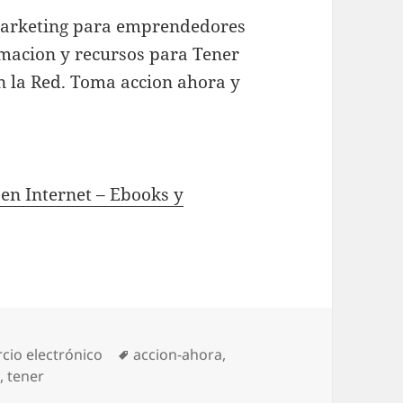
arketing para emprendedores
rmacion y recursos para Tener
n la Red. Toma accion ahora y
en Internet – Ebooks y
ories
cio electrónico
Tags
accion-ahora
,
a
,
tener