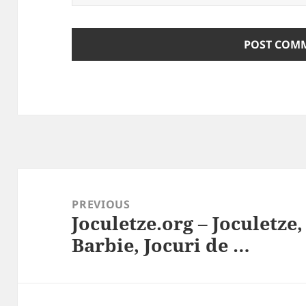
Post
navigation
PREVIOUS
Joculetze.org – Joculetze,
Previous
Barbie, Jocuri de …
post: