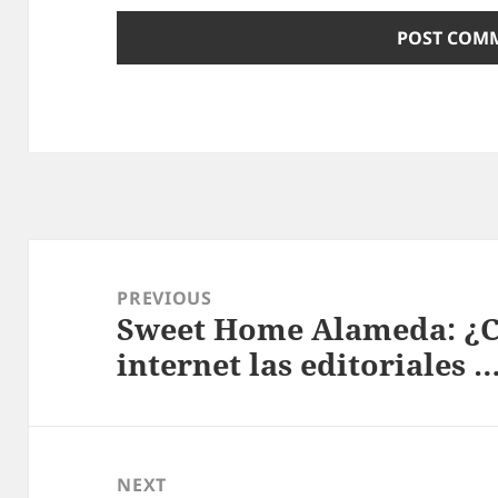
Post
navigation
PREVIOUS
Sweet Home Alameda: ¿C
Previous
internet las editoriales 
post:
NEXT