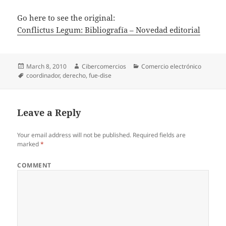
Go here to see the original:
Conflictus Legum: Bibliografía – Novedad editorial
Posted
March 8, 2010
Author
Cibercomercios
Categories
Comercio electrónico
on
Tags
coordinador
,
derecho
,
fue-dise
Leave a Reply
Your email address will not be published.
Required fields are
marked
*
COMMENT