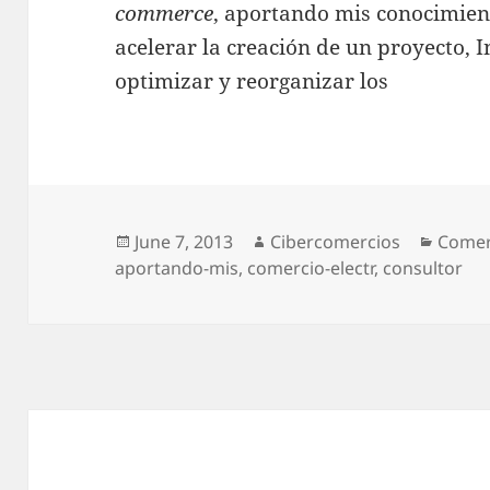
commerce
, aportando mis conocimient
acelerar la creación de un proyecto,
optimizar y reorganizar los
Posted
June 7, 2013
Author
Cibercomercios
Categ
Comer
aportando-mis
on
,
comercio-electr
,
consultor