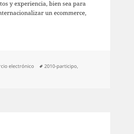
os y experiencia, bien sea para
 Internacionalizar un ecommerce,
ories
cio electrónico
Tags
2010-participo
,