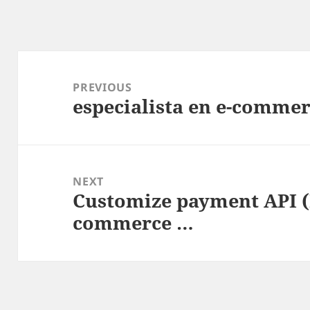
Post
navigation
PREVIOUS
especialista en e-commer
Previous
post:
NEXT
Customize payment API 
Next
commerce …
post: