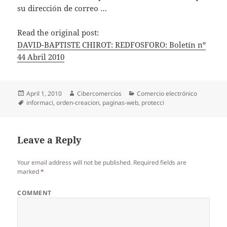
su dirección de correo …
Read the original post:
DAVID-BAPTISTE CHIROT: REDFOSFORO: Boletín nº
44 Abril 2010
Posted
April 1, 2010
Author
Cibercomercios
Categories
Comercio electrónico
on
Tags
informaci
,
orden-creacion
,
paginas-web
,
protecci
Leave a Reply
Your email address will not be published.
Required fields are
marked
*
COMMENT