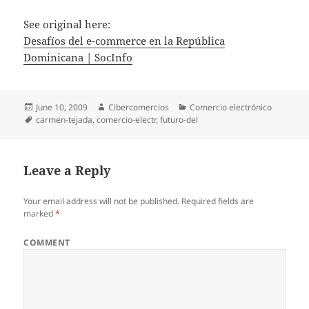
See original here:
Desafíos del e-commerce en la República
Dominicana | SocInfo
Posted
June 10, 2009
Author
Cibercomercios
Categories
Comercio electrónico
on
Tags
carmen-tejada
,
comercio-electr
,
futuro-del
Leave a Reply
Your email address will not be published.
Required fields are
marked
*
COMMENT