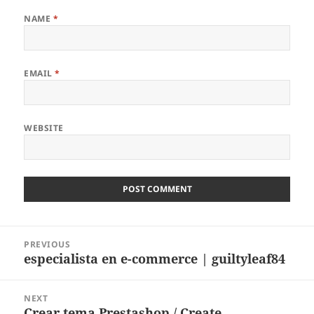
NAME
*
EMAIL
*
WEBSITE
Post
PREVIOUS
navigation
especialista en e-commerce | guiltyleaf84
Previous
post:
NEXT
Crear tema Prestashop / Create
Next