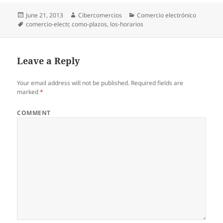
Posted
June 21, 2013
Author
Cibercomercios
Categories
Comercio electrónico
on
Tags
comercio-electr
,
como-plazos
,
los-horarios
Leave a Reply
Your email address will not be published.
Required fields are
marked
*
COMMENT