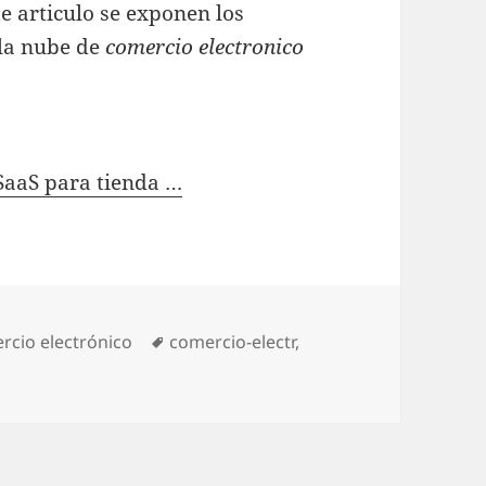
e articulo se exponen los
 la nube de
comercio electronico
SaaS para tienda …
gories
rcio electrónico
Tags
comercio-electr
,