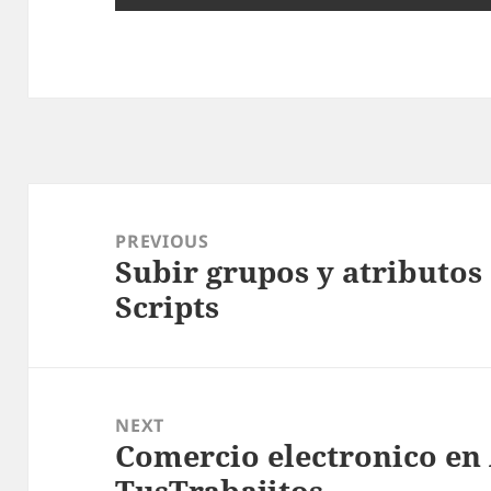
Post
navigation
PREVIOUS
Subir grupos y atributos
Previous
Scripts
post:
NEXT
Comercio electronico en
Next
TusTrabajitos
post: