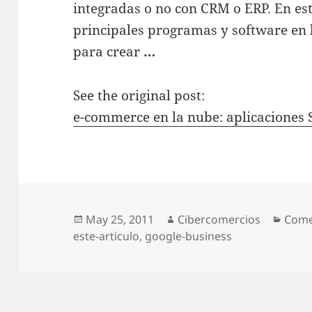
integradas o no con CRM o ERP. En est
principales programas y software en
para crear
…
See the original post:
e-commerce en la nube: aplicaciones 
Posted
May 25, 2011
Author
Cibercomercios
Cate
Come
este-articulo
on
,
google-business