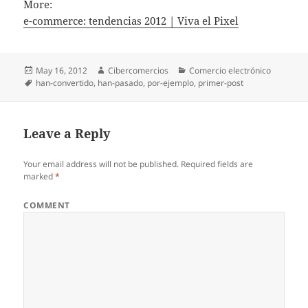
More:
e-commerce: tendencias 2012 | Viva el Pixel
Posted
May 16, 2012
Author
Cibercomercios
Categories
Comercio electrónico
on
Tags
han-convertido
,
han-pasado
,
por-ejemplo
,
primer-post
Leave a Reply
Your email address will not be published.
Required fields are
marked
*
COMMENT