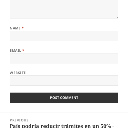
NAME
*
EMAIL
*
WEBSITE
Post
PREVIOUS
navigation
País podría reducir trámites en un 50% ·
Previous