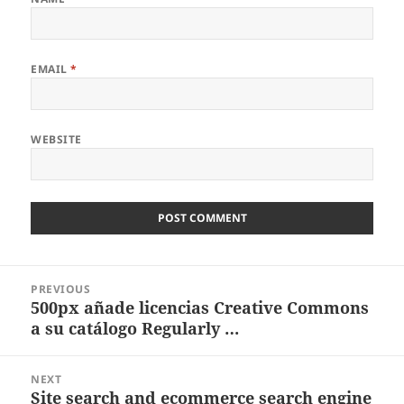
EMAIL
*
WEBSITE
Post
PREVIOUS
navigation
500px añade licencias Creative Commons
Previous
a su catálogo Regularly …
post:
NEXT
Site search and ecommerce search engine
Next