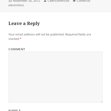
Posted
November 26, 2012
Author
Cibercomercios
Categories
Comercio
electrónico
on
Leave a Reply
Your email address will not be published.
Required fields are
marked
*
COMMENT
NAME
*