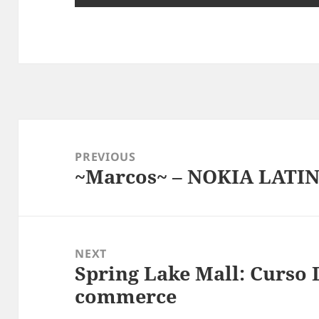
Post
navigation
PREVIOUS
~Marcos~ – NOKIA LAT
Previous
post:
NEXT
Spring Lake Mall: Curso 
Next
commerce
post: