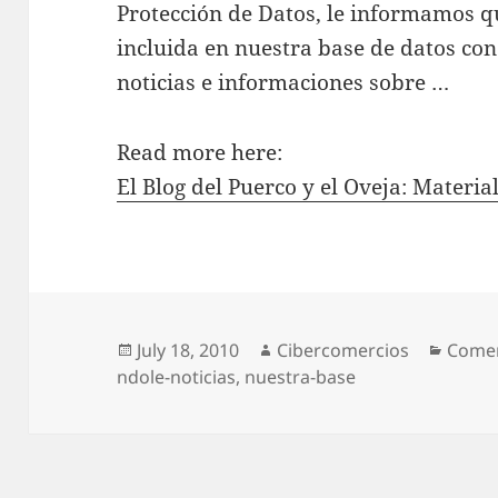
Protección de Datos, le informamos qu
incluida en nuestra base de datos con 
noticias e informaciones sobre …
Read more here:
El Blog del Puerco y el Oveja: Materi
Posted
July 18, 2010
Author
Cibercomercios
Categ
Comer
ndole-noticias
on
,
nuestra-base