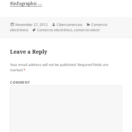
#infographic …
Posted
November 27, 2012
Author
Cibercomercios
Categories
Comercio
electrónico
on
Tags
Comercio electrónico
,
comercio-electr
Leave a Reply
Your email address will not be published.
Required fields are
marked
*
COMMENT