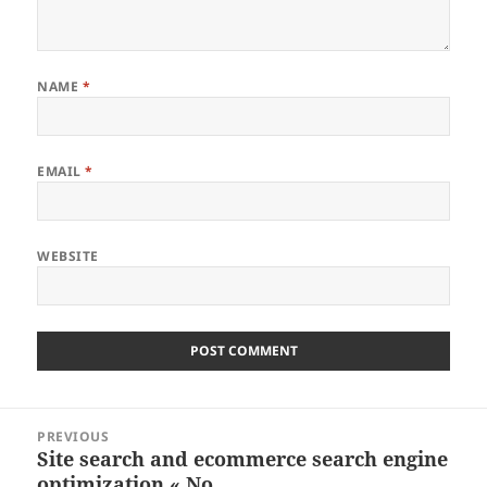
NAME
*
EMAIL
*
WEBSITE
Post
PREVIOUS
navigation
Site search and ecommerce search engine
Previous
optimization « No …
post: