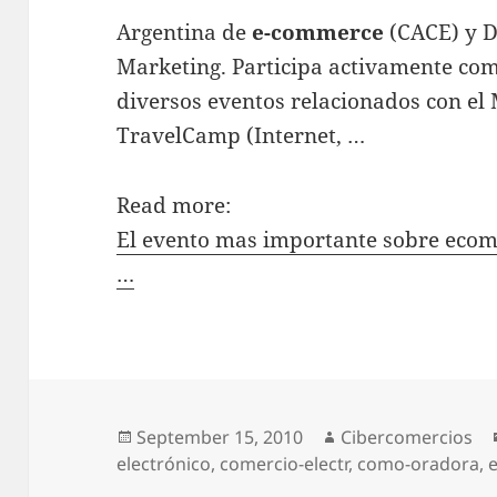
Argentina de
e-commerce
(CACE) y Di
Marketing. Participa activamente com
diversos eventos relacionados con el
TravelCamp (Internet, …
Read more:
El evento mas importante sobre ecom
…
Posted
September 15, 2010
Author
Cibercomercios
electrónico
on
,
comercio-electr
,
como-oradora
,
e