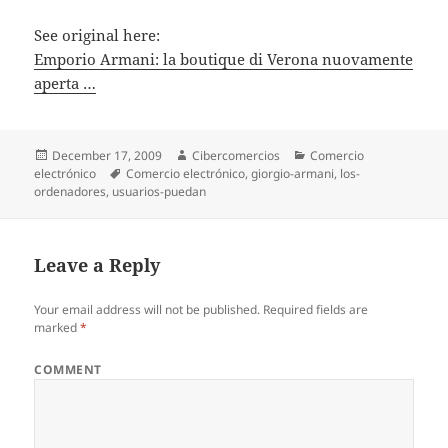
See original here:
Emporio Armani: la boutique di Verona nuovamente
aperta …
Posted
December 17, 2009
Author
Cibercomercios
Categories
Comercio
electrónico
on
Tags
Comercio electrónico
,
giorgio-armani
,
los-
ordenadores
,
usuarios-puedan
Leave a Reply
Your email address will not be published.
Required fields are
marked
*
COMMENT