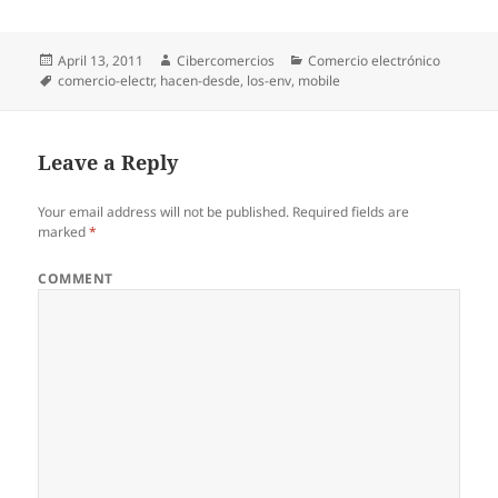
Posted
April 13, 2011
Author
Cibercomercios
Categories
Comercio electrónico
on
Tags
comercio-electr
,
hacen-desde
,
los-env
,
mobile
Leave a Reply
Your email address will not be published.
Required fields are
marked
*
COMMENT