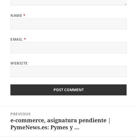
NAME
*
EMAIL
*
WEBSITE
Post
PREVIOUS
navigation
e-commerce, asignatura pendiente |
Previous
PymeNews.es: Pymes y …
post: