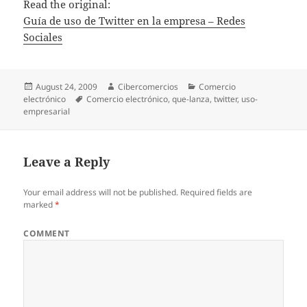
Read the original:
Guía de uso de Twitter en la empresa – Redes
Sociales
Posted
August 24, 2009
Author
Cibercomercios
Categories
Comercio
electrónico
on
Tags
Comercio electrónico
,
que-lanza
,
twitter
,
uso-
empresarial
Leave a Reply
Your email address will not be published.
Required fields are
marked
*
COMMENT