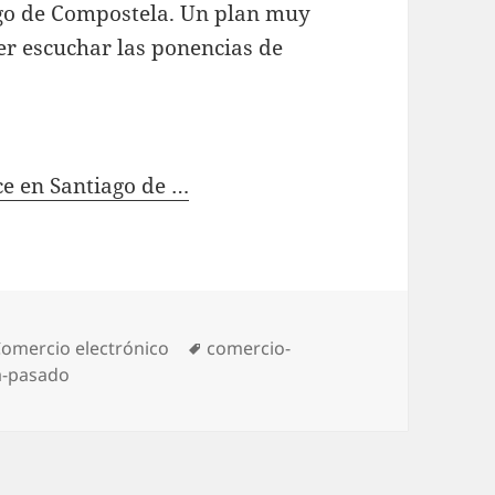
go de Compostela. Un plan muy
er escuchar las ponencias de
e en Santiago de …
ategories
omercio electrónico
Tags
comercio-
-pasado