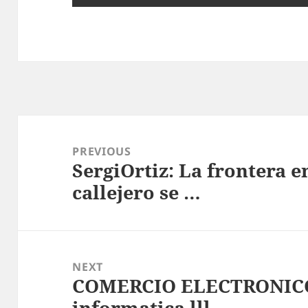
Post
navigation
PREVIOUS
SergiOrtiz: La frontera 
Previous
callejero se …
post:
NEXT
COMERCIO ELECTRONICO 
Next
informatica lll
post: