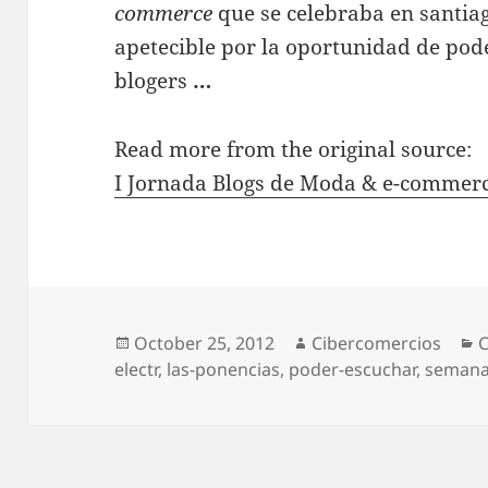
commerce
que se celebraba en santia
apetecible por la oportunidad de pod
blogers
…
Read more from the original source:
I Jornada Blogs de Moda & e-commerc
Posted
October 25, 2012
Author
Cibercomercios
C
C
electr
on
,
las-ponencias
,
poder-escuchar
,
semana