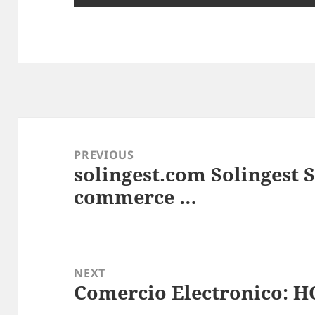
Post
navigation
PREVIOUS
solingest.com Solingest S
Previous
commerce …
post:
NEXT
Comercio Electronico: 
Next
post: