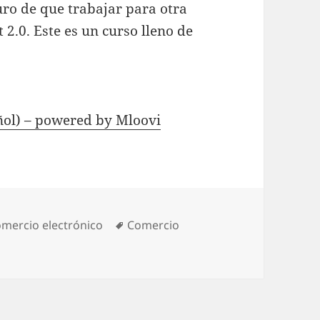
guro de que trabajar para otra
 2.0. Este es un curso lleno de
añol) – powered by Mloovi
tegories
mercio electrónico
Tags
Comercio