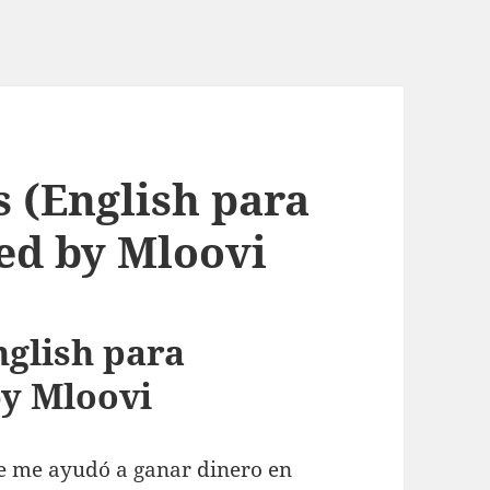
s (English para
ed by Mloovi
nglish para
by Mloovi
e me ayudó a ganar dinero en