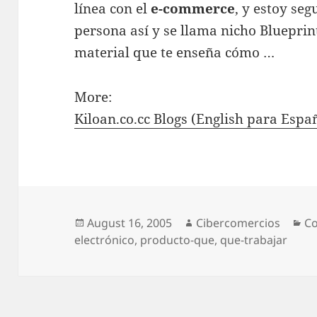
línea con el
e-commerce
, y estoy se
persona así y se llama nicho Blueprint
material que te enseña cómo …
More:
Kiloan.co.cc Blogs (English para Esp
Posted
August 16, 2005
Author
Cibercomercios
Ca
Co
electrónico
on
,
producto-que
,
que-trabajar