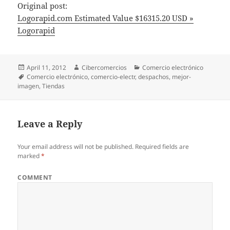
Original post:
Logorapid.com Estimated Value $16315.20 USD »
Logorapid
Posted
April 11, 2012
Author
Cibercomercios
Categories
Comercio electrónico
on
Tags
Comercio electrónico
,
comercio-electr
,
despachos
,
mejor-
imagen
,
Tiendas
Leave a Reply
Your email address will not be published.
Required fields are
marked
*
COMMENT