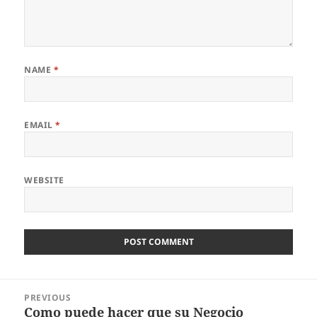
NAME
*
EMAIL
*
WEBSITE
Post
PREVIOUS
navigation
Como puede hacer que su Negocio
Previous