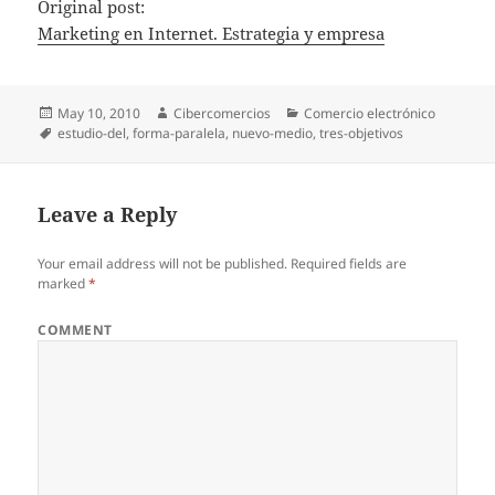
Original post:
Marketing en Internet. Estrategia y empresa
Posted
May 10, 2010
Author
Cibercomercios
Categories
Comercio electrónico
on
Tags
estudio-del
,
forma-paralela
,
nuevo-medio
,
tres-objetivos
Leave a Reply
Your email address will not be published.
Required fields are
marked
*
COMMENT