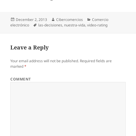
Posted
December 2, 2013
Author
Cibercomercios
Categories
Comercio
electrónico
on
Tags
las-decisiones
,
nuestra-vida
,
video-rating
Leave a Reply
Your email address will not be published.
Required fields are
marked
*
COMMENT