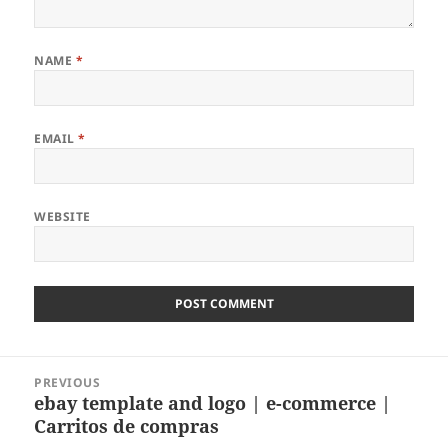
NAME
*
EMAIL
*
WEBSITE
Post
PREVIOUS
navigation
ebay template and logo | e-commerce |
Previous
Carritos de compras
post: