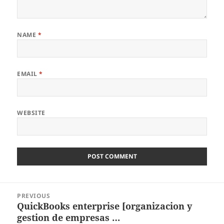
NAME
*
EMAIL
*
WEBSITE
Post
PREVIOUS
navigation
QuickBooks enterprise [organizacion y
Previous
gestion de empresas …
post: