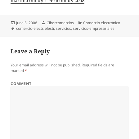
martin.com.uy » Pericom.uy 2008
Posted
June 5, 2008
Author
Cibercomercios
Categories
Comercio electrónico
on
Tags
comercio-electr
,
electr
,
servicios
,
servicios-empresariales
Leave a Reply
Your email address will not be published.
Required fields are
marked
*
COMMENT