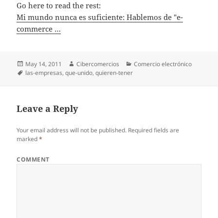
Go here to read the rest:
Mi mundo nunca es suficiente: Hablemos de "e-
commerce …
Posted
May 14, 2011
Author
Cibercomercios
Categories
Comercio electrónico
on
Tags
las-empresas
,
que-unido
,
quieren-tener
Leave a Reply
Your email address will not be published.
Required fields are
marked
*
COMMENT