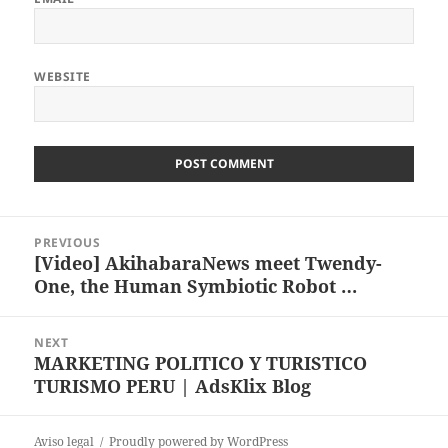
WEBSITE
Post
PREVIOUS
navigation
[Video] AkihabaraNews meet Twendy-
Previous
One, the Human Symbiotic Robot …
post:
NEXT
MARKETING POLITICO Y TURISTICO
Next
TURISMO PERU | AdsKlix Blog
post:
Aviso legal
Proudly powered by WordPress