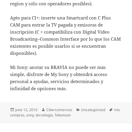
region y sólo con operadores posibles).
Apto para CI+: inserte una Smartcard con C Plus
CAM para entrar la TV pagada y emisoras de
inscripción (C + compatibiliza con Digital Video
Broadcasting–Common Interface por lo que los CAM
existentes es posible usarlos si se encuentran
disponibles).
Mi Sony: anotar su BRAVIA no puede ser más
simple, disfrute de My Sony y obtendrá acceso
personal a ayudas, servicios determinados y
infinidad de opciones más.
Posted
June 12, 2010
Author
Cibercomercios
Categories
Uncategorized
Tags
mis
compras
on
,
sony
,
tecnologia
,
Television