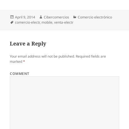
Posted
April 9, 2014
Author
Cibercomercios
Categories
Comercio electrónico
on
Tags
comercio-electr
,
mobile
,
venta-electr
Leave a Reply
Your email address will not be published.
Required fields are
marked
*
COMMENT