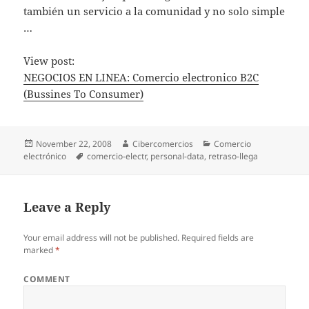
también un servicio a la comunidad y no solo simple
…
View post:
NEGOCIOS EN LINEA: Comercio electronico B2C
(Bussines To Consumer)
Posted
November 22, 2008
Author
Cibercomercios
Categories
Comercio
electrónico
on
Tags
comercio-electr
,
personal-data
,
retraso-llega
Leave a Reply
Your email address will not be published.
Required fields are
marked
*
COMMENT