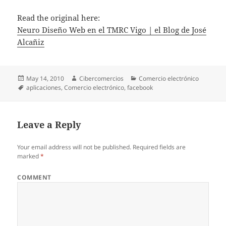
Read the original here:
Neuro Diseño Web en el TMRC Vigo | el Blog de José
Alcañiz
Posted
May 14, 2010
Author
Cibercomercios
Categories
Comercio electrónico
on
Tags
aplicaciones
,
Comercio electrónico
,
facebook
Leave a Reply
Your email address will not be published.
Required fields are
marked
*
COMMENT