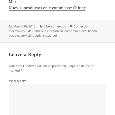
More:
Nuevos productos en e-commerce: Shitter
Posted
March 30, 2012
Author
Cibercomercios
Categories
Comercio
electrónico
on
Tags
Comercio electrónico
,
comercio-electr
,
hacen-
posible
,
servicio-pueda
,
sticas-del
Leave a Reply
Your email address will not be published.
Required fields are
marked
*
COMMENT