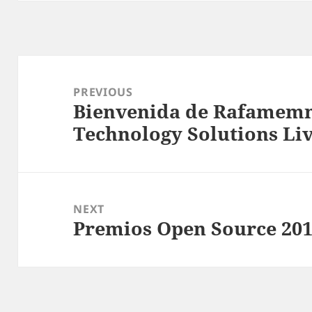
Post
navigation
PREVIOUS
Bienvenida de Rafamem
Previous
Technology Solutions Li
post:
NEXT
Premios Open Source 20
Next
post: