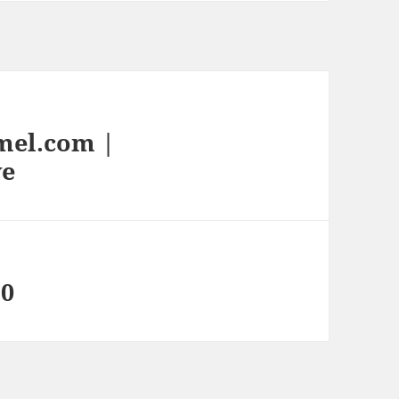
mel.com |
ve
10