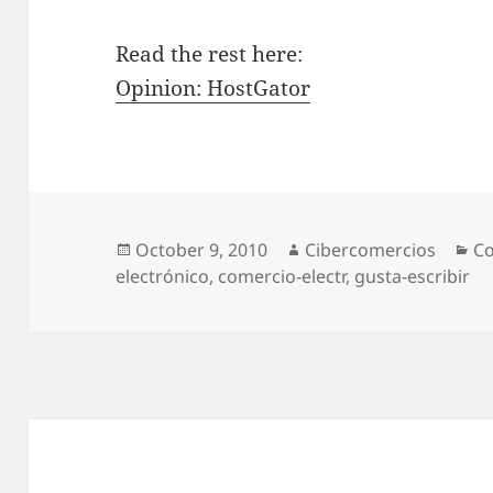
Read the rest here:
Opinion: HostGator
Posted
October 9, 2010
Author
Cibercomercios
Ca
Co
electrónico
on
,
comercio-electr
,
gusta-escribir