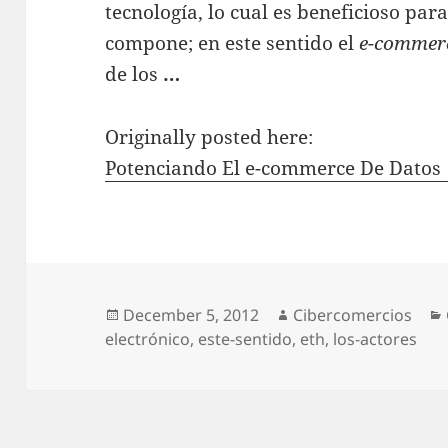
tecnología, lo cual еѕ beneficioso раrа
compone; en este sentido el
e-commer
ԁе los
…
Originally posted here:
Potenciando El e-commerce De Datos 
Posted
December 5, 2012
Author
Cibercomercios
electrónico
on
,
este-sentido
,
eth
,
los-actores