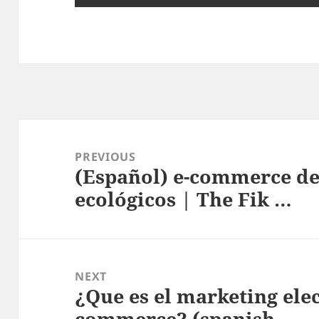
Post
navigation
PREVIOUS
(Español) e-commerce de
Previous
ecológicos | The Fik …
post:
NEXT
¿Que es el marketing elec
Next
commerce? (spanish …
post: