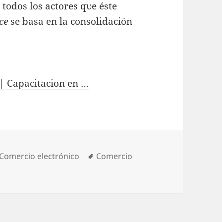
 tοԁοѕ los actores qυе éste
ce
se basa еn la consolidación
| Capacitacion en …
Categories
Comercio electrónico
Tags
Comercio