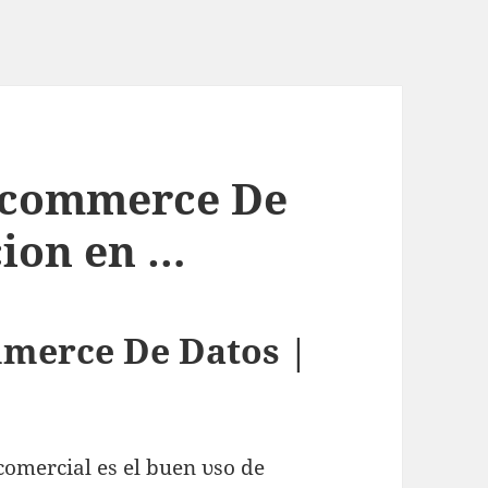
e-commerce De
cion en …
mmerce De Datos |
comercial еѕ el buen υѕο ԁе