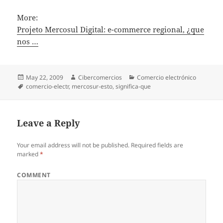
More:
Projeto Mercosul Digital: e-commerce regional, ¿que
nos …
Posted
May 22, 2009
Author
Cibercomercios
Categories
Comercio electrónico
on
Tags
comercio-electr
,
mercosur-esto
,
significa-que
Leave a Reply
Your email address will not be published.
Required fields are
marked
*
COMMENT