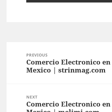
Post
navigation
PREVIOUS
Comercio Electronico en
Previous
Mexico | strinmag.com
post:
NEXT
Comercio Electronico en
Next
Mexico | melimi.com
post: