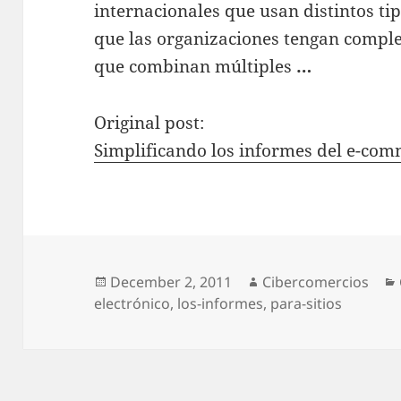
internacionales que usan distintos 
que las organizaciones tengan comple
que combinan múltiples
…
Original post:
Simplificando los informes del e-com
Posted
December 2, 2011
Author
Cibercomercios
electrónico
on
,
los-informes
,
para-sitios