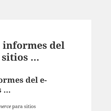
 informes del
sitios …
ormes del e-
s …
merce
para sitios