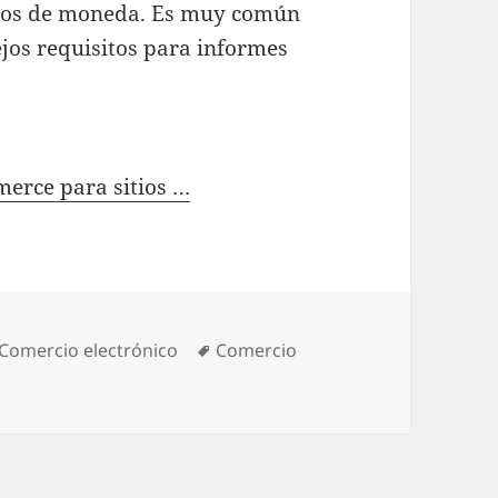
tipos de moneda. Es muy común
jos requisitos para informes
merce para sitios …
Categories
Comercio electrónico
Tags
Comercio