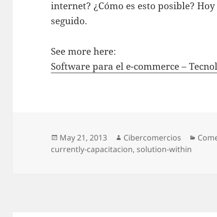
internet? ¿Cómo es esto posible? Hoy 
seguido.
See more here:
Software para el e-commerce – Tecno
Posted
May 21, 2013
Author
Cibercomercios
Cate
Come
currently-capacitacion
on
,
solution-within