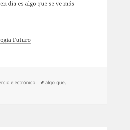
en día es algo que se ve más
logía Futuro
gories
rcio electrónico
Tags
algo-que
,