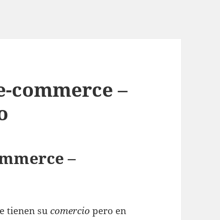
 e-commerce –
o
commerce –
e tienen su
comercio
pero en