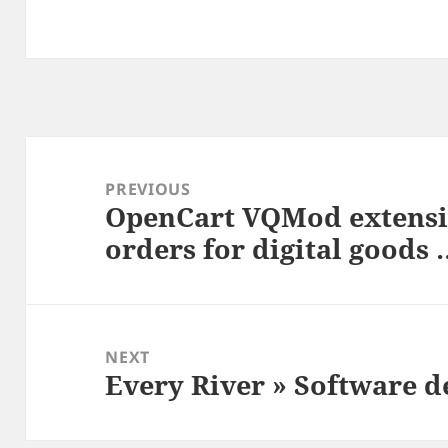
Post
navigation
PREVIOUS
OpenCart VQMod extensi
Previous
orders for digital goods 
post:
NEXT
Every River » Software 
Next
post: