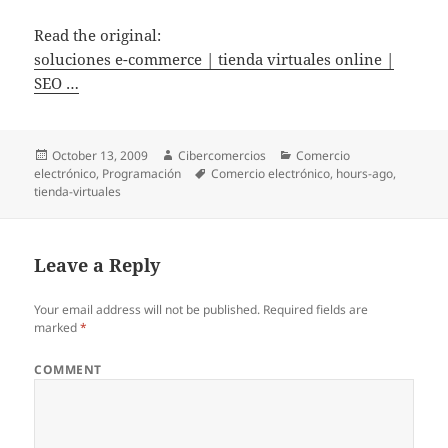
Read the original:
soluciones e-commerce | tienda virtuales online |
SEO …
Posted
October 13, 2009
Author
Cibercomercios
Categories
Comercio
electrónico
on
,
Programación
Tags
Comercio electrónico
,
hours-ago
,
tienda-virtuales
Leave a Reply
Your email address will not be published.
Required fields are
marked
*
COMMENT