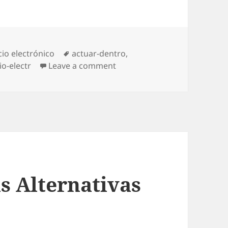
ries
io electrónico
Tags
actuar-dentro
,
o-electr
Leave a comment
on Twitter una compañía con
 Alternativas