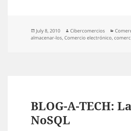
Posted
July 8, 2010
Author
Cibercomercios
Catego
Comerc
almacenar-los
on
,
Comercio electrónico
,
comerci
BLOG-A-TECH: Las
NoSQL