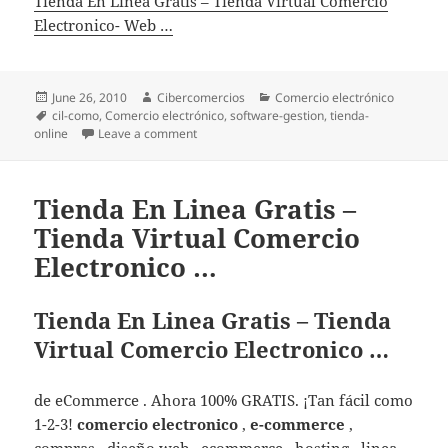
Tienda En Linea Gratis – Tienda Virtual Comercio
Electronico- Web …
Posted
June 26, 2010
Author
Cibercomercios
Categories
Comercio electrónico
on
Tags
cil-como
,
Comercio electrónico
,
software-gestion
,
tienda-
online
Leave a comment
on Tienda En Linea Gratis – Tienda Virtual C
Tienda En Linea Gratis –
Tienda Virtual Comercio
Electronico …
Tienda En Linea Gratis – Tienda
Virtual Comercio Electronico …
de eCommerce . Ahora 100% GRATIS. ¡Tan fácil como
1-2-3!
comercio electronico
,
e-commerce
,