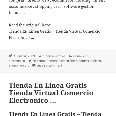
compras , diseño web , ecommerce , hosting , linea ,
oscommerce , shopping cart , software gestion ,
tienda,…
Read the original here:
Tienda En Linea Gratis – Tienda Virtual Comercio
Electronico …
Posted
August 4, 2009
Author
Cibercomercios
Categories
Comercio
electrónico
on
Tags
cil-como
,
Comercio electrónico
,
comercio-electr
,
shopping-cart
Leave a comment
on Tienda En Linea Gratis – Tienda V
Tienda En Linea Gratis –
Tienda Virtual Comercio
Electronico …
Tienda En Linea Gratis – Tienda