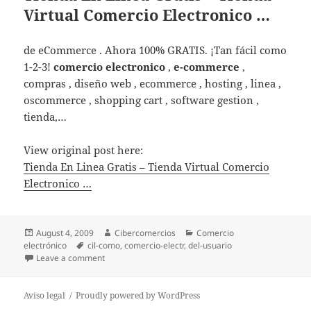
Virtual Comercio Electronico …
de eCommerce . Ahora 100% GRATIS. ¡Tan fácil como
1-2-3!
comercio electronico
,
e-commerce
,
compras , diseño web , ecommerce , hosting , linea ,
oscommerce , shopping cart , software gestion ,
tienda,…
View original post here:
Tienda En Linea Gratis – Tienda Virtual Comercio
Electronico …
Posted
August 4, 2009
Author
Cibercomercios
Categories
Comercio
electrónico
on
Tags
cil-como
,
comercio-electr
,
del-usuario
Leave a comment
on Tienda En Linea Gratis – Tienda Virtual Comercio 
Aviso legal
Proudly powered by WordPress