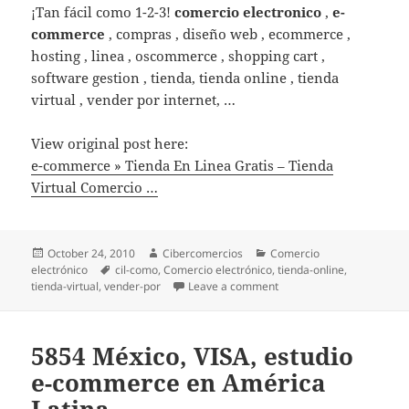
¡Tan fácil como 1-2-3!
comercio electronico
,
e-
commerce
, compras , diseño web , ecommerce ,
hosting , linea , oscommerce , shopping cart ,
software gestion , tienda, tienda online , tienda
virtual , vender por internet, …
View original post here:
e-commerce » Tienda En Linea Gratis – Tienda
Virtual Comercio …
Posted
October 24, 2010
Author
Cibercomercios
Categories
Comercio
electrónico
on
Tags
cil-como
,
Comercio electrónico
,
tienda-online
,
tienda-virtual
,
vender-por
Leave a comment
on e-commerce » Tienda E
5854 México, VISA, estudio
e-commerce en América
Latina …