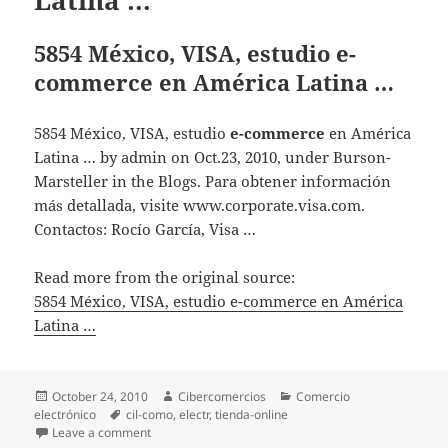
5854 México, VISA, estudio e-
commerce en América Latina …
5854 México, VISA, estudio
e-commerce
en América
Latina … by admin on Oct.23, 2010, under Burson-
Marsteller in the Blogs. Para obtener información
más detallada, visite www.corporate.visa.com.
Contactos: Rocío García, Visa …
Read more from the original source:
5854 México, VISA, estudio e-commerce en América
Latina …
Posted
October 24, 2010
Author
Cibercomercios
Categories
Comercio
electrónico
on
Tags
cil-como
,
electr
,
tienda-online
Leave a comment
on 5854 México, VISA, estudio e-commerce en Améri