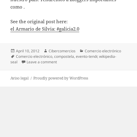
como .
See the original post here:
el Armario de Silvia: #galicia2.0
Posted
April 10, 2012
Author
Cibercomercios
Categories
Comercio electrónico
on
Tags
Comercio electrónico
,
compostela
,
evento-tendr
,
wikipedia-
seal
Leave a comment
on el Armario de Silvia: #galicia2.0
Aviso legal
Proudly powered by WordPress